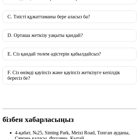
C. Тиісті құжаттаманы бере аласыз ба?
D. Орташа жеткізу уақыты қандай?
E. Сіз қандай төлем әдістерін қабылдайсыз?
F. Сіз өнімді қауіпсіз және қауіпсіз жеткізуге кепілдік
бересіз бе?
бізбен хабарласыңыз
4-қабат, №25, Siming Park, Meixi Road, Тонган ауданы,
Сямэнь қаласы, Фуцзянь, Қытай