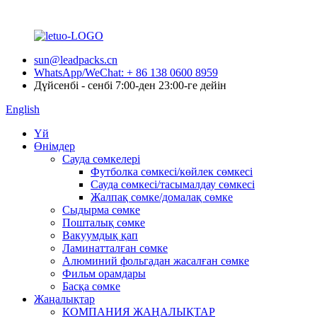
sun@leadpacks.cn
WhatsApp/WeChat: + 86 138 0600 8959
Дүйсенбі - сенбі 7:00-ден 23:00-ге дейін
English
Үй
Өнімдер
Сауда сөмкелері
Футболка сөмкесі/көйлек сөмкесі
Сауда сөмкесі/тасымалдау сөмкесі
Жалпақ сөмке/домалақ сөмке
Сыдырма сөмке
Пошталық сөмке
Вакуумдық қап
Ламинатталған сөмке
Алюминий фольгадан жасалған сөмке
Фильм орамдары
Басқа сөмке
Жаңалықтар
КОМПАНИЯ ЖАҢАЛЫҚТАР