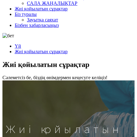
САЛА ЖАҢАЛЫҚТАР
Жиі қойылатын сұрақтар
Біз туралы
Зауытқа саяхат
Бізбен хабарласыңыз
Үй
Жиі қойылатын сұрақтар
Жиі қойылатын сұрақтар
Сәлеметсіз бе, біздің өнімдермен кеңесуге келіңіз!
Жиі қойылатын