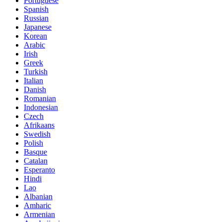
Portuguese
Spanish
Russian
Japanese
Korean
Arabic
Irish
Greek
Turkish
Italian
Danish
Romanian
Indonesian
Czech
Afrikaans
Swedish
Polish
Basque
Catalan
Esperanto
Hindi
Lao
Albanian
Amharic
Armenian