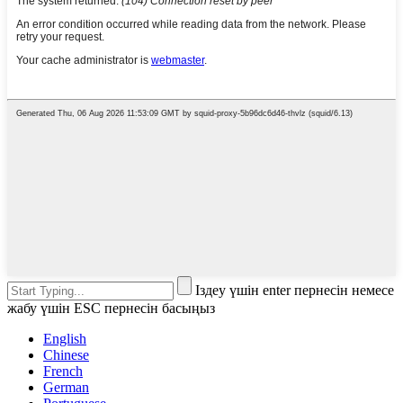
Іздеу үшін enter пернесін немесе
жабу үшін ESC пернесін басыңыз
English
Chinese
French
German