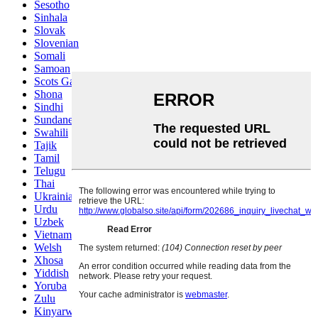
Sesotho
Sinhala
Slovak
Slovenian
Somali
Samoan
Scots Gaelic
Shona
Sindhi
Sundanese
Swahili
Tajik
Tamil
Telugu
Thai
Ukrainian
Urdu
Uzbek
Vietnamese
Welsh
Xhosa
Yiddish
Yoruba
Zulu
Kinyarwanda