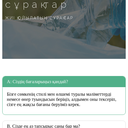
сұрақтар
ЖИІ ҚОЙЫЛАТЫН СҰРАҚТАР
A: Сіздің бағаларыңыз қандай?
Бізге сөмкенің стилі мен өлшемі туралы мәліметтерді
немесе өнер туындысын беріңіз, алдымен оны тексеріп,
сізге ең жақсы бағаны беруіміз керек.
B. Сізде ең аз тапсырыс саны бар ма?