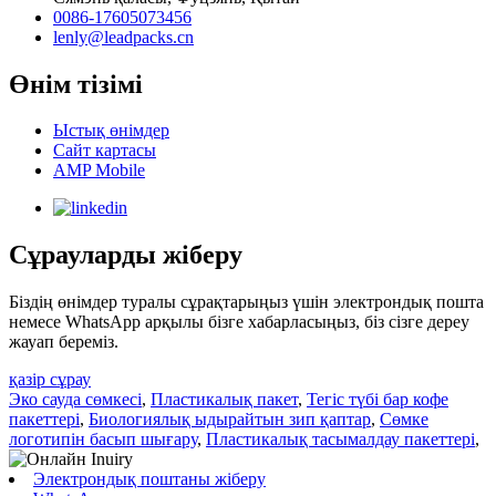
0086-17605073456
lenly@leadpacks.cn
Өнім тізімі
Ыстық өнімдер
Сайт картасы
AMP Mobile
Сұрауларды жіберу
Біздің өнімдер туралы сұрақтарыңыз үшін электрондық пошта
немесе WhatsApp арқылы бізге хабарласыңыз, біз сізге дереу
жауап береміз.
қазір сұрау
Эко сауда сөмкесі
,
Пластикалық пакет
,
Тегіс түбі бар кофе
пакеттері
,
Биологиялық ыдырайтын зип қаптар
,
Сөмке
логотипін басып шығару
,
Пластикалық тасымалдау пакеттері
,
Электрондық поштаны жіберу