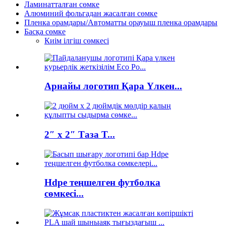
Ламинатталған сөмке
Алюминий фольгадан жасалған сөмке
Пленка орамдары/Автоматты орауыш пленка орамдары
Басқа сөмке
Киім ілгіш сөмкесі
Арнайы логотип Қара Үлкен...
2″ x 2″ Таза T...
Hdpe теңшелген футболка
сөмкесі...