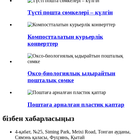
Түсті пошта сөмкелері – күлгін
Компостталатын курьерлік
конверттер
Оксо-биологиялық ыдырайтын
пошталық сөмке
Поштаға арналған пластик қаптар
бізбен хабарласыңыз
4-қабат, №25, Siming Park, Meixi Road, Тонган ауданы,
Сямэнь қаласы, Фуцзянь, Қытай