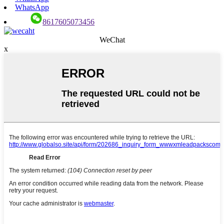
WhatsApp
8617605073456
WeChat
x