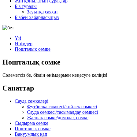
Жиі қойылатын сұрақтар
Біз туралы
Зауытқа саяхат
Бізбен хабарласыңыз
Үй
Өнімдер
Пошталық сөмке
Пошталық сөмке
Сәлеметсіз бе, біздің өнімдермен кеңесуге келіңіз!
Санаттар
Сауда сөмкелері
Футболка сөмкесі/көйлек сөмкесі
Сауда сөмкесі/тасымалдау сөмкесі
Жалпақ сөмке/домалақ сөмке
Сыдырма сөмке
Пошталық сөмке
Вакуумдық қап