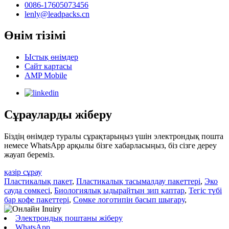
0086-17605073456
lenly@leadpacks.cn
Өнім тізімі
Ыстық өнімдер
Сайт картасы
AMP Mobile
Сұрауларды жіберу
Біздің өнімдер туралы сұрақтарыңыз үшін электрондық пошта
немесе WhatsApp арқылы бізге хабарласыңыз, біз сізге дереу
жауап береміз.
қазір сұрау
Пластикалық пакет
,
Пластикалық тасымалдау пакеттері
,
Эко
сауда сөмкесі
,
Биологиялық ыдырайтын зип қаптар
,
Тегіс түбі
бар кофе пакеттері
,
Сөмке логотипін басып шығару
,
Электрондық поштаны жіберу
WhatsApp