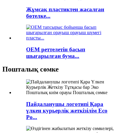
Жұмсақ пластиктен жасалған
бөтелке...
OEM реттелетін басып
шығарылған бума...
Пошталық сөмке
Пайдаланушы логотипі Қара
үлкен курьерлік жеткізілім Eco
Po...