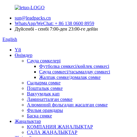
sun@leadpacks.cn
WhatsApp/WeChat: + 86 138 0600 8959
Дүйсенбі - сенбі 7:00-ден 23:00-ге дейін
English
Үй
Өнімдер
Сауда сөмкелері
Футболка сөмкесі/көйлек сөмкесі
Сауда сөмкесі/тасымалдау сөмкесі
Жалпақ сөмке/домалақ сөмке
Сыдырма сөмке
Пошталық сөмке
Вакуумдық қап
Ламинатталған сөмке
Алюминий фольгадан жасалған сөмке
Фильм орамдары
Басқа сөмке
Жаңалықтар
КОМПАНИЯ ЖАҢАЛЫҚТАР
САЛА ЖАҢАЛЫҚТАР