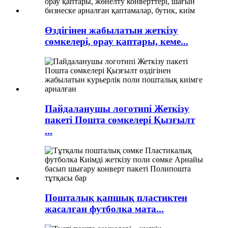
Өздігінен жабылатын жеткізу
сөмкелері, орау қаптары, кеме...
Пайдаланушы логотипі Жеткізу
пакеті Пошта сөмкелері Қызғылт
...
Пошталық қапшық пластиктен
жасалған футболка мата...