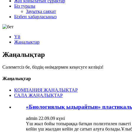
Жиі қойылатын сұрақтар
Біз туралы
Зауытқа саяхат
Бізбен хабарласыңыз
Үй
Жаңалықтар
Жаңалықтар
Сәлеметсіз бе, біздің өнімдермен кеңесуге келіңіз!
Жаңалықтар
КОМПАНИЯ ЖАҢАЛЫҚТАР
САЛА ЖАҢАЛЫҚТАР
«Биологиялық ыдырайтын» пластикалық
admin 22.09.09 күні
Үш жыл бойы топыраққа батқан полиэтилен пакеті әл
кейін үш жылдан кейін де сатып алуға болады.Ұлыб