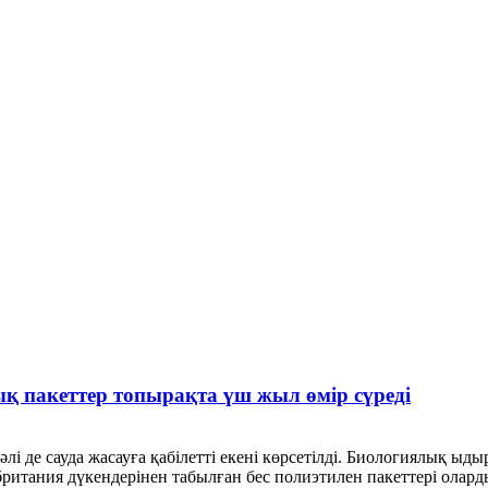
 пакеттер топырақта үш жыл өмір сүреді
і де сауда жасауға қабілетті екені көрсетілді. Биологиялық ыд
ритания дүкендерінен табылған бес полиэтилен пакеттері оларды