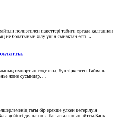
ырайтын полиэтилен пакеттері табиғи ортада қалғаннан
ң не болатынын білу үшін сынақтан өтті ...
тоқтатты.
амының импортын тоқтатты, бұл тіркелген Тайвань
ье және сусындар, ...
өлшерлеменің тағы бір ерекше үлкен көтерілуін
%-ға дейінгі диапазонға бағытталғанын айтты.Банк