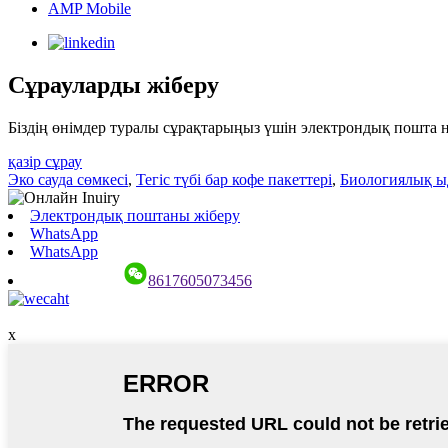
AMP Mobile
Сұрауларды жіберу
Біздің өнімдер туралы сұрақтарыңыз үшін электрондық пошта не
қазір сұрау
Эко сауда сөмкесі
,
Тегіс түбі бар кофе пакеттері
,
Биологиялық ы
Электрондық поштаны жіберу
WhatsApp
WhatsApp
8617605073456
x