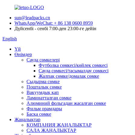
sun@leadpacks.cn
WhatsApp/WeChat: + 86 138 0600 8959
Дүйсенбі - сенбі 7:00-ден 23:00-ге дейін
English
Үй
Өнімдер
Сауда сөмкелері
Футболка сөмкесі/көйлек сөмкесі
Сауда сөмкесі/тасымалдау сөмкесі
Жалпақ сөмке/домалақ сөмке
Сыдырма сөмке
Пошталық сөмке
Вакуумдық қап
Ламинатталған сөмке
Алюминий фольгадан жасалған сөмке
Фильм орамдары
Басқа сөмке
Жаңалықтар
КОМПАНИЯ ЖАҢАЛЫҚТАР
САЛА ЖАҢАЛЫҚТАР