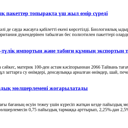
 пакеттер топырақта үш жыл өмір сүреді
і де сауда жасауға қабілетті екені көрсетілді. Биологиялық ыд
ритания дүкендерінен табылған бес полиэтилен пакеттері оларды
қ-түлік импортын және табиғи құмның экспортын 
сәйкес, материк 100-ден астам кәсіпорыннан 2066 Тайвань тағ
аттарға су өнімдері, денсаулыққа арналған өнімдер, шай, печен
здық мөлшерлемені жоғарылатады
ғы бағаның өсуін тежеу ​​үшін күресіп жатқан кезде пайыздық м
 мөлшерлемесін 0,75 пайыздық тармаққа арттырып, 2,25%-дан 2,5