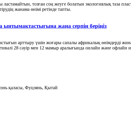
 ластамайтын, тозған соң жеуге болатын экологиялық таза пла
тірудің жанама өнімі ретінде тапты.
 ынтымақтастығына жаңа серпін беріңіз
стығын арттыру үшін жоғары сапалы африкалық өнімдерді жинаң
ивалі 28 сәуір мен 12 мамыр аралығында онлайн және офлайн ин
ямэнь қаласы, Фуцзянь, Қытай