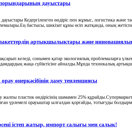
сіпорындарының дауыстары
дауыстары Кедергіленген өндіріс пен жұмыс, логистика және та
емалары.Ең бастысы, шикізат құны өсіп жатқанда, оның жетіспеу
пакеттердің артықшылықтары және инновациялық
ақсарып келеді, сонымен қатар экологиялық проблемаларға үлкен
адамдардың жаңа сүйіктісіне айналды.Мұнда техникалық артықшы
орау өнеркәсібінің даму тенденциясы
у жалпы пластик өндірісінің шамамен 25% құрайды.Супермаркетт
лған үрлемелі орауыштар ылғалдан қорғайды, тотығуды болдырмай
әрсені істеп жатыр, импорт салығы мен салық!