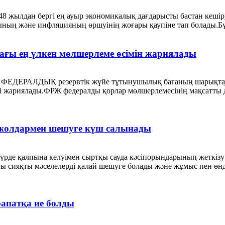
948 жылдан бергі ең ауыр экономикалық дағдарысты бастан кешір
ың және инфляцияның өршуінің жоғары қаупіне тап болады.Бүгі
дағы ең үлкен мөлшерлеме өсімін жариялады
н ФЕДЕРАЛДЫҚ резервтік жүйе тұтынушылық бағаның шарықтау
 жариялады.ФРЖ федералды қорлар мөлшерлемесінің мақсатты ди
лі жолдармен шешуге күш салынады
 түрде қалпына келуімен сыртқы сауда кәсіпорындарының жеткізу
 сияқты мәселелерді қалай шешуге болады және жұмыс пен өнді
апатқа ие болды