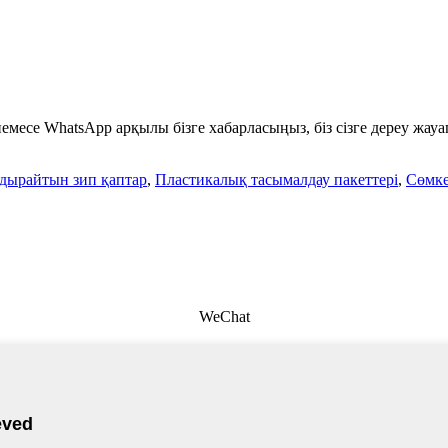
месе WhatsApp арқылы бізге хабарласыңыз, біз сізге дереу жауап
дырайтын зип қаптар
,
Пластикалық тасымалдау пакеттері
,
Сөмке
WeChat