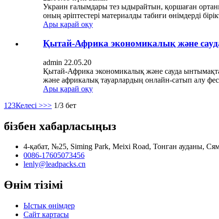
Украин ғалымдары тез ыдырайтын, қоршаған ортаны
оның әріптестері материалды табиғи өнімдерді бірік
Ары қарай оқу
Қытай-Африка экономикалық және сауда
admin 22.05.20
Қытай-Африка экономикалық және сауда ынтымақта
және африкалық тауарлардың онлайн-сатып алу фест
Ары қарай оқу
1
2
3
Келесі >
>>
1/3 бет
бізбен хабарласыңыз
4-қабат, №25, Siming Park, Meixi Road, Тонган ауданы, С
0086-17605073456
lenly@leadpacks.cn
Өнім тізімі
Ыстық өнімдер
Сайт картасы