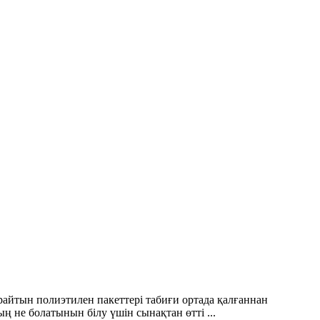
ырайтын полиэтилен пакеттері табиғи ортада қалғаннан
ң не болатынын білу үшін сынақтан өтті ...