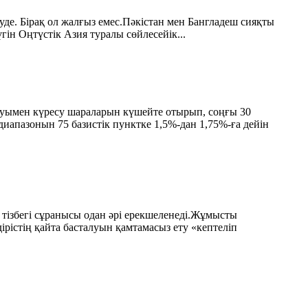
уде. Бірақ ол жалғыз емес.Пәкістан мен Бангладеш сияқты
н Оңтүстік Азия туралы сөйлесейік...
ымен күресу шараларын күшейте отырып, соңғы 30
апазонын 75 базистік пунктке 1,5%-дан 1,75%-ға дейін
 тізбегі сұранысы одан әрі ерекшеленеді.Жұмысты
рістің қайта басталуын қамтамасыз ету «кептеліп