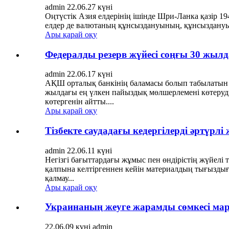
admin 22.06.27 күні
Оңтүстік Азия елдерінің ішінде Шри-Ланка қазір 1
елдер де валютаның құнсыздануының, құнсыздануын
Ары қарай оқу
Федералды резерв жүйесі соңғы 30 жыл
admin 22.06.17 күні
АҚШ орталық банкінің баламасы болып табылаты
жылдағы ең үлкен пайыздық мөлшерлемені көтеруді
көтергенін айтты....
Ары қарай оқу
Тізбекте саудадағы кедергілерді әртүр
admin 22.06.11 күні
Негізгі бағыттардағы жұмыс пен өндірістің жүйелі
қалпына келтіргеннен кейін материалдың тығыздығы
қалмау...
Ары қарай оқу
Украинаның жеуге жарамды сөмкесі мар
22.06.09 күні admin