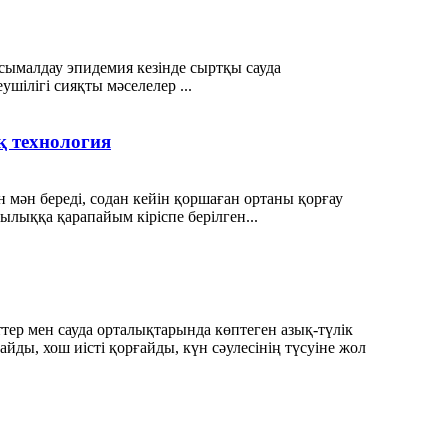
сымалдау эпидемия кезінде сыртқы сауда
шілігі сияқты мәселелер ...
 технология
 мән береді, содан кейін қоршаған ортаны қорғау
лыққа қарапайым кіріспе берілген...
ер мен сауда орталықтарында көптеген азық-түлік
ды, хош иісті қорғайды, күн сәулесінің түсуіне жол