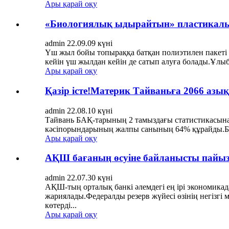
Ары қарай оқу
«Биологиялық ыдырайтын» пластикалық
admin 22.09.09 күні
Үш жыл бойы топыраққа батқан полиэтилен пакеті әл
кейін үш жылдан кейін де сатып алуға болады.Ұлыб
Ары қарай оқу
Қазір істе!Материк Тайваньға 2066 азы
admin 22.08.10 күні
Тайвань БАҚ-тарының 2 тамыздағы статистикасына 
кәсіпорындарының жалпы санының 64% құрайды.Бұл з
Ары қарай оқу
АҚШ бағаның өсуіне байланысты пайы
admin 22.07.30 күні
АҚШ-тың орталық банкі әлемдегі ең ірі экономикада
жариялады.Федералды резерв жүйесі өзінің негізгі
көтерді...
Ары қарай оқу