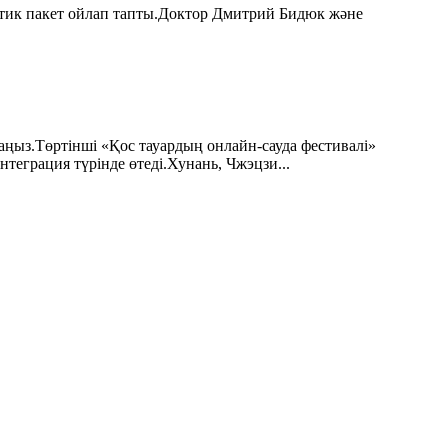
стик пакет ойлап тапты.Доктор Дмитрий Бидюк және
ыз.Төртінші «Қос тауардың онлайн-сауда фестивалі»
теграция түрінде өтеді.Хунань, Чжэцзи...