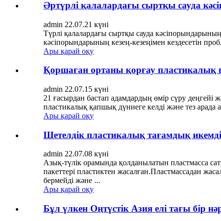
Әртүрлі қалалардағы сыртқы сауда кә
admin 22.07.21 күні
Түрлі қалалардағы сыртқы сауда кәсіпорындарының 
кәсіпорындарының кезең-кезеңімен кездесетін пробл
Ары қарай оқу
Қоршаған ортаны қорғау пластикалық 
admin 22.07.15 күні
21 ғасырдан бастап адамдардың өмір сүру деңгейі ж
пластикалық қапшық дүниеге келді және тез арада 
Ары қарай оқу
Шетелдік пластикалық тағамдық икемді 
admin 22.07.08 күні
Азық-түлік орамында қолданылатын пластмасса сат
пакеттері пластиктен жасалған.Пластмассадан жаса
бермейді және ...
Ары қарай оқу
Бұл үлкен Оңтүстік Азия елі тағы бір н