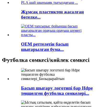
Жұмсақ пластиктен жасалған
бөтелке...
OEM реттелетін басып
шығарылған бума...
Футболка сөмкесі/көйлек сөмкесі
Басып шығару логотипі бар Hdpe
теңшелген футболка сөмкелері...