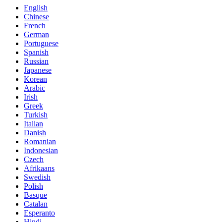
English
Chinese
French
German
Portuguese
Spanish
Russian
Japanese
Korean
Arabic
Irish
Greek
Turkish
Italian
Danish
Romanian
Indonesian
Czech
Afrikaans
Swedish
Polish
Basque
Catalan
Esperanto
Hindi