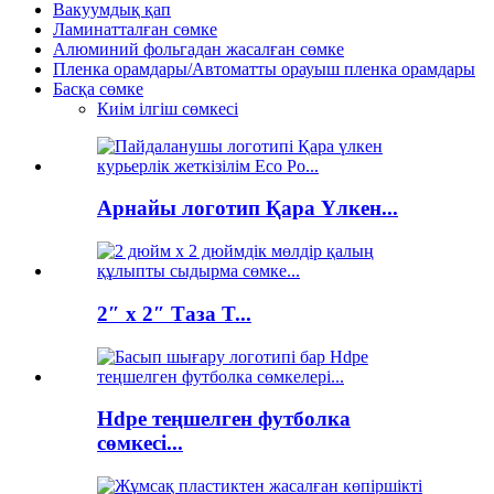
Вакуумдық қап
Ламинатталған сөмке
Алюминий фольгадан жасалған сөмке
Пленка орамдары/Автоматты орауыш пленка орамдары
Басқа сөмке
Киім ілгіш сөмкесі
Арнайы логотип Қара Үлкен...
2″ x 2″ Таза T...
Hdpe теңшелген футболка
сөмкесі...