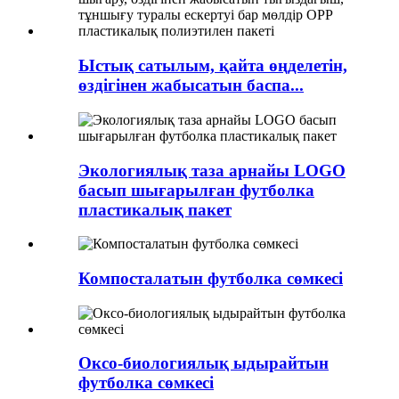
Ыстық сатылым, қайта өңделетін,
өздігінен жабысатын баспа...
Экологиялық таза арнайы LOGO
басып шығарылған футболка
пластикалық пакет
Компосталатын футболка сөмкесі
Оксо-биологиялық ыдырайтын
футболка сөмкесі