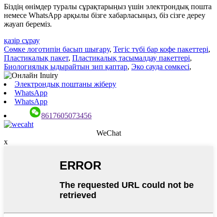
Біздің өнімдер туралы сұрақтарыңыз үшін электрондық пошта
немесе WhatsApp арқылы бізге хабарласыңыз, біз сізге дереу
жауап береміз.
қазір сұрау
Сөмке логотипін басып шығару
,
Тегіс түбі бар кофе пакеттері
,
Пластикалық пакет
,
Пластикалық тасымалдау пакеттері
,
Биологиялық ыдырайтын зип қаптар
,
Эко сауда сөмкесі
,
Электрондық поштаны жіберу
WhatsApp
WhatsApp
8617605073456
WeChat
x