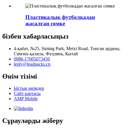
Пластикалық футболкадан
жасалған сөмке
бізбен хабарласыңыз
4-қабат, №25, Siming Park, Meixi Road, Тонган ауданы,
Сямэнь қаласы, Фуцзянь, Қытай
0086-17605073456
lenly@leadpacks.cn
Өнім тізімі
Ыстық өнімдер
Сайт картасы
AMP Mobile
Сұрауларды жіберу