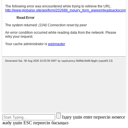
Іздеу үшін enter пернесін немесе
жабу үшін ESC пернесін басыңыз