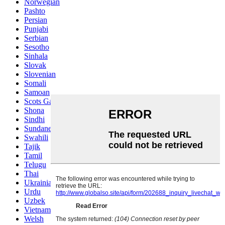
Norwegian
Pashto
Persian
Punjabi
Serbian
Sesotho
Sinhala
Slovak
Slovenian
Somali
Samoan
Scots Gaelic
Shona
Sindhi
Sundanese
Swahili
Tajik
Tamil
Telugu
Thai
Ukrainian
Urdu
Uzbek
Vietnamese
Welsh