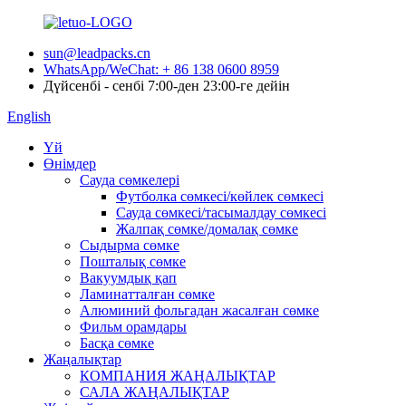
sun@leadpacks.cn
WhatsApp/WeChat: + 86 138 0600 8959
Дүйсенбі - сенбі 7:00-ден 23:00-ге дейін
English
Үй
Өнімдер
Сауда сөмкелері
Футболка сөмкесі/көйлек сөмкесі
Сауда сөмкесі/тасымалдау сөмкесі
Жалпақ сөмке/домалақ сөмке
Сыдырма сөмке
Пошталық сөмке
Вакуумдық қап
Ламинатталған сөмке
Алюминий фольгадан жасалған сөмке
Фильм орамдары
Басқа сөмке
Жаңалықтар
КОМПАНИЯ ЖАҢАЛЫҚТАР
САЛА ЖАҢАЛЫҚТАР