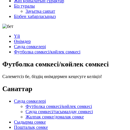
Жиі қойылатын сұрақтар
Біз туралы
Зауытқа саяхат
Бізбен хабарласыңыз
Үй
Өнімдер
Сауда сөмкелері
Футболка сөмкесі/көйлек сөмкесі
Футболка сөмкесі/көйлек сөмкесі
Сәлеметсіз бе, біздің өнімдермен кеңесуге келіңіз!
Санаттар
Сауда сөмкелері
Футболка сөмкесі/көйлек сөмкесі
Сауда сөмкесі/тасымалдау сөмкесі
Жалпақ сөмке/домалақ сөмке
Сыдырма сөмке
Пошталық сөмке