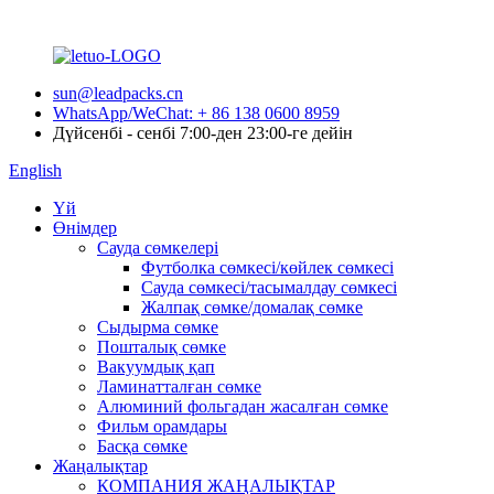
sun@leadpacks.cn
WhatsApp/WeChat: + 86 138 0600 8959
Дүйсенбі - сенбі 7:00-ден 23:00-ге дейін
English
Үй
Өнімдер
Сауда сөмкелері
Футболка сөмкесі/көйлек сөмкесі
Сауда сөмкесі/тасымалдау сөмкесі
Жалпақ сөмке/домалақ сөмке
Сыдырма сөмке
Пошталық сөмке
Вакуумдық қап
Ламинатталған сөмке
Алюминий фольгадан жасалған сөмке
Фильм орамдары
Басқа сөмке
Жаңалықтар
КОМПАНИЯ ЖАҢАЛЫҚТАР