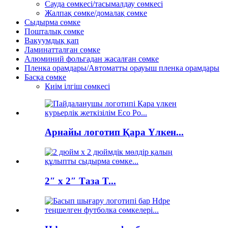
Сауда сөмкесі/тасымалдау сөмкесі
Жалпақ сөмке/домалақ сөмке
Сыдырма сөмке
Пошталық сөмке
Вакуумдық қап
Ламинатталған сөмке
Алюминий фольгадан жасалған сөмке
Пленка орамдары/Автоматты орауыш пленка орамдары
Басқа сөмке
Киім ілгіш сөмкесі
Арнайы логотип Қара Үлкен...
2″ x 2″ Таза T...