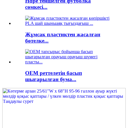
Hdpe теңшелген футболка
сөмкесі...
Жұмсақ пластиктен жасалған
бөтелке...
OEM реттелетін басып
шығарылған бума...