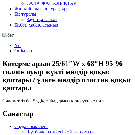
САЛА ЖАҢАЛЫҚТАР
Жиі қойылатын сұрақтар
Біз туралы
Зауытқа саяхат
Бізбен хабарласыңыз
Үй
Өнімдер
Көтерме арзан 25/61″W x 68″H 95-96
галлон ауыр жүкті мөлдір қоқыс
қаптары / үлкен мөлдір пластик қоқыс
қаптары
Сәлеметсіз бе, біздің өнімдермен кеңесуге келіңіз!
Санаттар
Сауда сөмкелері
Футболка сөмкесі/көйлек сөмкесі